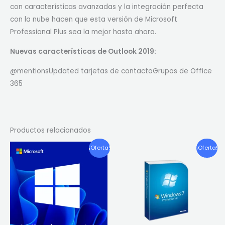
con características avanzadas y la integración perfecta
con la nube hacen que esta versión de Microsoft
Professional Plus sea la mejor hasta ahora.
Nuevas características de Outlook 2019:
@mentionsUpdated tarjetas de contactoGrupos de Office
365
Productos relacionados
El
El
El
El
¡Oferta!
¡Oferta!
precio
precio
precio
precio
original
actual
original
actua
era:
es:
era:
es:
CLP
CLP
CLP
CLP
$129,900.
$7,990.
$99,900.
$9,990