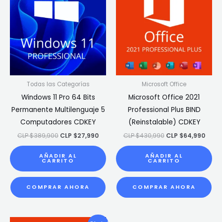
Todas las Categorías
Microsoft Office
Windows 11 Pro 64 Bits
Microsoft Office 2021
Permanente Multilenguaje 5
Professional Plus BIND
Computadores CDKEY
(Reinstalable) CDKEY
CLP $
389,900
CLP $
27,990
CLP $
430,990
CLP $
64,990
AÑADIR AL
AÑADIR AL
CARRITO
CARRITO
COMPRAR AHORA
COMPRAR AHORA
El
El