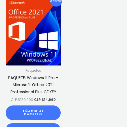
¡Oferta!
precio
precio
original
actual
era:
es:
CLP
CLP
$189,900.
$14,990.
Paquetes
PAQUETE: Windows 11 Pro +
Microsoft Office 2021
Professional Plus CDKEY
CLP $
189,900
CLP $
14,990
AÑADIR AL
CARRITO