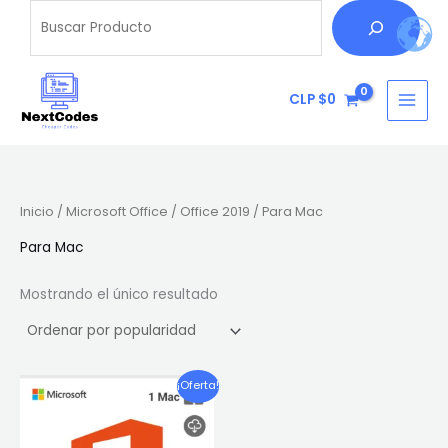
Ir
Buscar
B
al
u
contenido
s
c
CLP $
0
a
r
Inicio
/
Microsoft Office
/
Office 2019
/ Para Mac
Para Mac
Mostrando el único resultado
El
El
¡Oferta!
precio
precio
original
actual
era:
es:
CLP
CLP