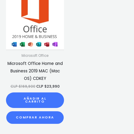
$169,900.
$23,990.
Microsoft Office
Microsoft Office Home and
Business 2019 MAC (Mac
OS) CDKEY
CLP $
169,900
CLP $
23,990
AÑADIR AL
CARRITO
COMPRAR AHORA