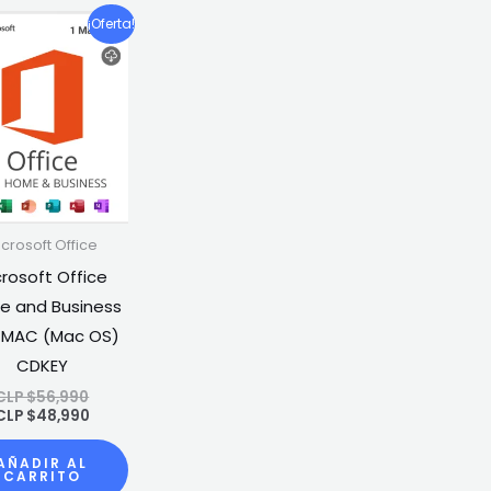
El
El
¡Oferta!
precio
precio
original
actual
era:
es:
CLP
CLP
$56,990.
$48,990.
icrosoft Office
crosoft Office
 and Business
1 MAC (Mac OS)
CDKEY
CLP $
56,990
CLP $
48,990
AÑADIR AL
CARRITO