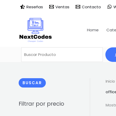
Ir
Buscar
B
Reseñas
Ventas
Contacto
W
al
u
contenido
s
c
Home
Cate
a
r
Inicio
BUSCAR
offi
Filtrar por precio
Mostr