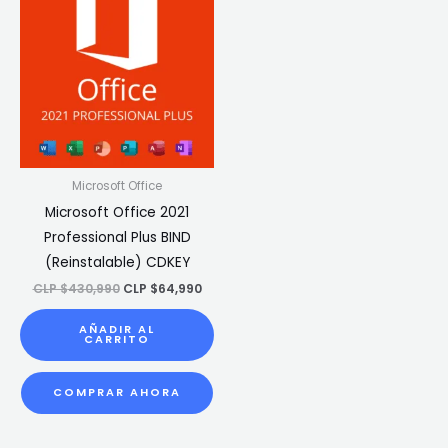
$430,990.
$64,990.
Microsoft Office
Microsoft Office 2021
Professional Plus BIND
(Reinstalable) CDKEY
CLP $
430,990
CLP $
64,990
AÑADIR AL
CARRITO
COMPRAR AHORA